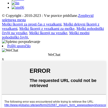
© Copyright - 2010-2023 : Vse pravice pridržane.
Zemljevid
spletnega mesta
Moški škornji za prosti čas z vezalkami
,
Moški delovni škornji z
vezalkami
,
Moški škornji z vezalkami za moške
,
Moški pohodniški
čevlji na vezalke
,
Moški škornji na vezalke
,
Moški modni
pohodniški čevlji
,
Pošlji sporočilo
WeChat
x