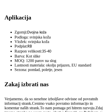
Aplikacija
Zgornji:
Dvojna koža
Podloga: svinjska koža
Vložek: svinjska koža
Podplat:
RB
Razpon velikosti:
35-40
Barva: Kot slike
MOQ: 1200 parov na slog
Lastnosti materiala: okolju prijazen, EU standard
Sezona: pomlad, poletje, jesen
Zakaj izbrati nas
Verjamemo, da so nenehne izboljšave odvisne od povratnih
informacij strank.Cenimo vsako povratno informacijo in
komentar naših strank.To nam pomaga pri hitrem razvoju.Zdaj