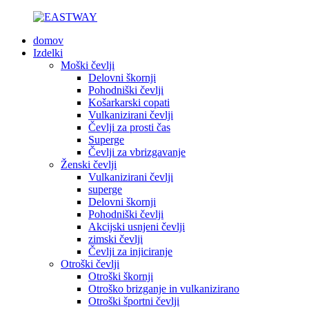
domov
Izdelki
Moški čevlji
Delovni škornji
Pohodniški čevlji
Košarkarski copati
Vulkanizirani čevlji
Čevlji za prosti čas
Superge
Čevlji za vbrizgavanje
Ženski čevlji
Vulkanizirani čevlji
superge
Delovni škornji
Pohodniški čevlji
Akcijski usnjeni čevlji
zimski čevlji
Čevlji za injiciranje
Otroški čevlji
Otroški škornji
Otroško brizganje in vulkanizirano
Otroški športni čevlji