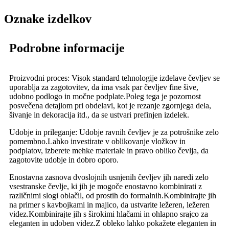
Oznake izdelkov
Podrobne informacije
Proizvodni proces: Visok standard tehnologije izdelave čevljev se
uporablja za zagotovitev, da ima vsak par čevljev fine šive,
udobno podlogo in močne podplate.Poleg tega je pozornost
posvečena detajlom pri obdelavi, kot je rezanje zgornjega dela,
šivanje in dekoracija itd., da se ustvari prefinjen izdelek.
Udobje in prileganje: Udobje ravnih čevljev je za potrošnike zelo
pomembno.Lahko investirate v oblikovanje vložkov in
podplatov, izberete mehke materiale in pravo obliko čevlja, da
zagotovite udobje in dobro oporo.
Enostavna zasnova dvoslojnih usnjenih čevljev jih naredi zelo
vsestranske čevlje, ki jih je mogoče enostavno kombinirati z
različnimi slogi oblačil, od prostih do formalnih.Kombinirajte jih
na primer s kavbojkami in majico, da ustvarite ležeren, ležeren
videz.Kombinirajte jih s širokimi hlačami in ohlapno srajco za
eleganten in udoben videz.Z obleko lahko pokažete eleganten in