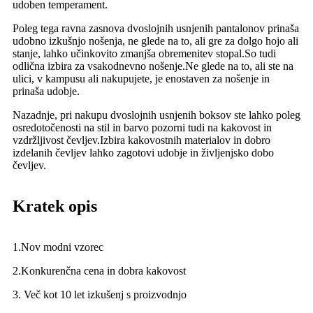
udoben temperament.
Poleg tega ravna zasnova dvoslojnih usnjenih pantalonov prinaša
udobno izkušnjo nošenja, ne glede na to, ali gre za dolgo hojo ali
stanje, lahko učinkovito zmanjša obremenitev stopal.So tudi
odlična izbira za vsakodnevno nošenje.Ne glede na to, ali ste na
ulici, v kampusu ali nakupujete, je enostaven za nošenje in
prinaša udobje.
Nazadnje, pri nakupu dvoslojnih usnjenih boksov ste lahko poleg
osredotočenosti na stil in barvo pozorni tudi na kakovost in
vzdržljivost čevljev.Izbira kakovostnih materialov in dobro
izdelanih čevljev lahko zagotovi udobje in življenjsko dobo
čevljev.
Kratek opis
1.Nov modni vzorec
2.Konkurenčna cena in dobra kakovost
3. Več kot 10 let izkušenj s proizvodnjo