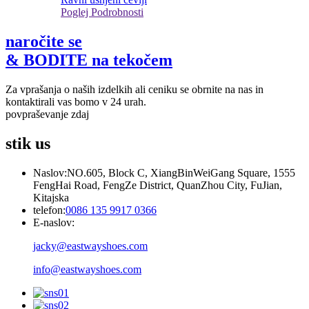
Poglej Podrobnosti
naročite se
& BODITE na tekočem
Za vprašanja o naših izdelkih ali ceniku se obrnite na nas in
kontaktirali vas bomo v 24 urah.
povpraševanje zdaj
stik
us
Naslov:
NO.605, Block C, XiangBinWeiGang Square, 1555
FengHai Road, FengZe District, QuanZhou City, FuJian,
Kitajska
telefon:
0086 135 9917 0366
E-naslov:
jacky@eastwayshoes.com
info@eastwayshoes.com