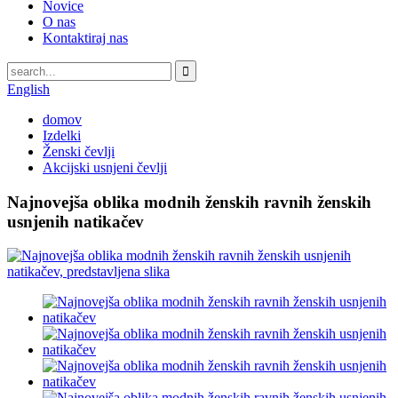
Novice
O nas
Kontaktiraj nas
English
domov
Izdelki
Ženski čevlji
Akcijski usnjeni čevlji
Najnovejša oblika modnih ženskih ravnih ženskih
usnjenih natikačev