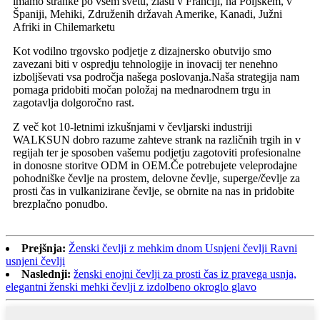
imamo stranke po vsem svetu, zlasti v Franciji, na Poljskem, v
Španiji, Mehiki, Združenih državah Amerike, Kanadi, Južni
Afriki in Chilemarketu
Kot vodilno trgovsko podjetje z dizajnersko obutvijo smo
zavezani biti v ospredju tehnologije in inovacij ter nenehno
izboljševati vsa področja našega poslovanja.Naša strategija nam
pomaga pridobiti močan položaj na mednarodnem trgu in
zagotavlja dolgoročno rast.
Z več kot 10-letnimi izkušnjami v čevljarski industriji
WALKSUN dobro razume zahteve strank na različnih trgih in v
regijah ter je sposoben vašemu podjetju zagotoviti profesionalne
in donosne storitve ODM in OEM.Če potrebujete veleprodajne
pohodniške čevlje na prostem, delovne čevlje, superge/čevlje za
prosti čas in vulkanizirane čevlje, se obrnite na nas in pridobite
brezplačno ponudbo.
Prejšnja:
Ženski čevlji z mehkim dnom Usnjeni čevlji Ravni
usnjeni čevlji
Naslednji:
ženski enojni čevlji za prosti čas iz pravega usnja,
elegantni ženski mehki čevlji z izdolbeno okroglo glavo