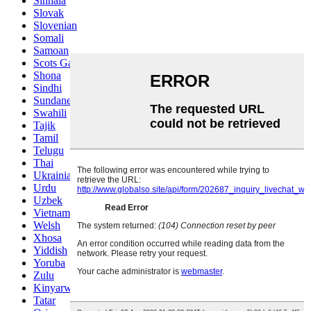
Sinhala
Slovak
Slovenian
Somali
Samoan
Scots Gaelic
Shona
Sindhi
Sundanese
Swahili
Tajik
Tamil
Telugu
Thai
Ukrainian
Urdu
Uzbek
Vietnamese
Welsh
Xhosa
Yiddish
Yoruba
Zulu
Kinyarwanda
Tatar